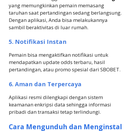
yang memungkinkan pemain memasang
taruhan saat pertandingan sedang berlangsung.
Dengan aplikasi, Anda bisa melakukannya
sambil beraktivitas di luar rumah.
5. Notifikasi Instan
Pemain bisa mengaktifkan notifikasi untuk
mendapatkan update odds terbaru, hasil
pertandingan, atau promo spesial dari SBOBET.
6. Aman dan Terpercaya
Aplikasi resmi dilengkapi dengan sistem
keamanan enkripsi data sehingga informasi
pribadi dan transaksi tetap terlindungi.
Cara Mengunduh dan Menginstal