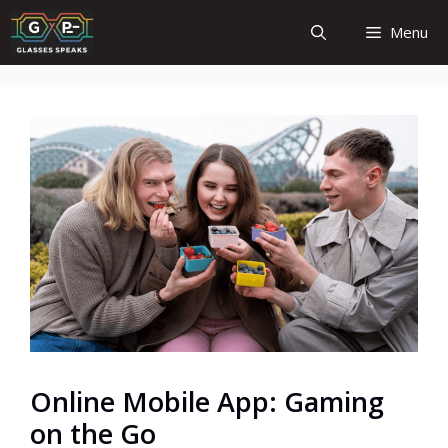
Skip
Menu
to
content
Online Mobile App: Gaming
on the Go