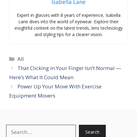
Isabella Lane
Expert in glasses with 8 years of experience, Isabella
Lane dives into the world of eyewear. Explore their
insightful content on the latest trends, lens technology
and styling tips for a clearer vision.
Categories
All
That Clicking in Your Finger Isn’t Normal —
Here’s What It Could Mean
Power Up Your Move With Exercise
Equipment Movers
Search
Search