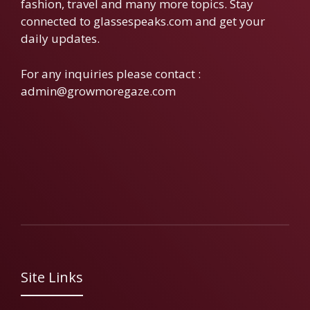
fashion, travel and many more topics. Stay
connected to glassespeaks.com and get your
daily updates.
For any inquiries please contact :
admin@growmoregaze.com
Site Links