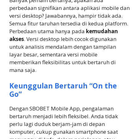
Banyak pemain bertanya, apakah ada
perbedaan signifikan antara aplikasi mobile dan
versi desktop? Jawabannya, hampir tidak ada.
Semua fitur taruhan tersedia di kedua platform.
Perbedaan utama hanya pada
kemudahan
akses
. Versi desktop lebih cocok digunakan
untuk analisis mendalam dengan tampilan
layar besar, sementara versi mobile
memberikan fleksibilitas untuk bertaruh di
mana saja.
Keunggulan Bertaruh “On the
Go”
Dengan SBOBET Mobile App, pengalaman
bertaruh menjadi lebih fleksibel. Anda tidak
perlu lagi duduk berjam-jam di depan
komputer, cukup gunakan smartphone saat